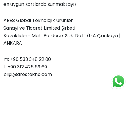
en uygun şartlarda sunmaktayız.
ARES Global Teknolojik Ürünler
Sanayi ve Ticaret Limited Şirketi
Kavaklıdere Mah. Bardacık Sok. No:16/1-A Çankaya |
ANKARA
m: +90 533 348 22 00
t: +90 312 425 69 69
bilgi@arestekno.com
Telif hakkı © 2026 ARES Global Teknolojik Ürünler San.
Tic. Ltd. Şti.