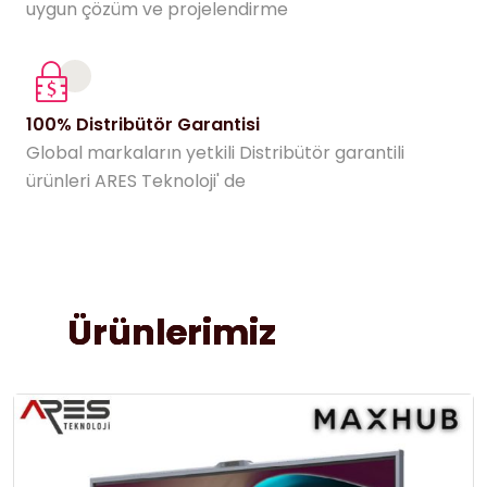
uygun çözüm ve projelendirme
100% Distribütör Garantisi
Global markaların yetkili Distribütör garantili
ürünleri ARES Teknoloji' de
Ü
r
ü
n
l
e
r
i
m
i
z