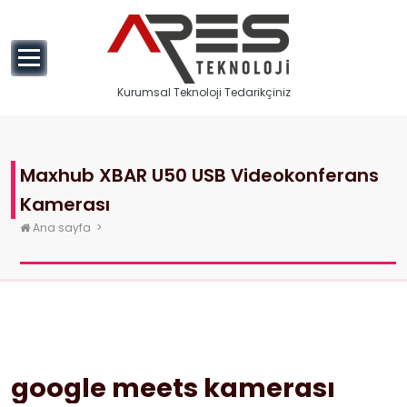
geç
Kurumsal Teknoloji Tedarikçiniz
Maxhub XBAR U50 USB Videokonferans
Kamerası
Ana sayfa
>
google meets kamerası