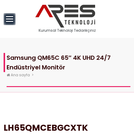
geç
Kurumsal Teknoloji Tedarikçiniz
Samsung QM65C 65″ 4K UHD 24/7
Endüstriyel Monitör
Ana sayfa
>
LH65QMCEBGCXTK