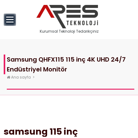
geç
Kurumsal Teknoloji Tedarikçiniz
Samsung QHFX115 115 inç 4K UHD 24/7
Endüstriyel Monitör
Ana sayfa
>
samsung 115 inç