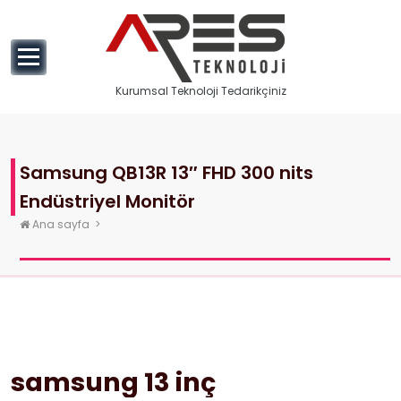
geç
Kurumsal Teknoloji Tedarikçiniz
Samsung QB13R 13″ FHD 300 nits
Endüstriyel Monitör
Ana sayfa
>
samsung 13 inç