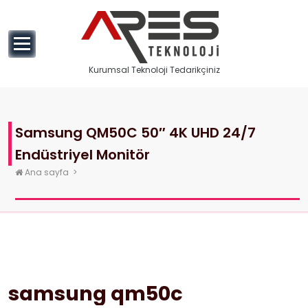
geç
Kurumsal Teknoloji Tedarikçiniz
Samsung QM50C 50″ 4K UHD 24/7
Endüstriyel Monitör
Ana sayfa
>
samsung qm50c