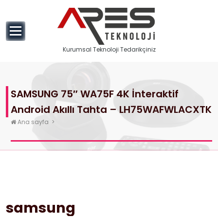
geç
Kurumsal Teknoloji Tedarikçiniz
SAMSUNG 75″ WA75F 4K İnteraktif
Android Akıllı Tahta – LH75WAFWLACXTK
Ana sayfa
>
samsung