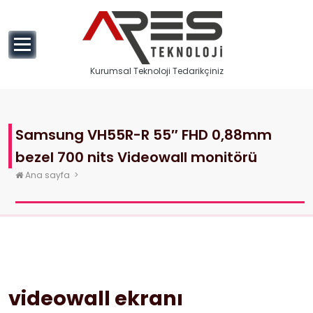
geç
Kurumsal Teknoloji Tedarikçiniz
Samsung VH55R-R 55″ FHD 0,88mm
bezel 700 nits Videowall monitörü
Ana sayfa
>
videowall ekranı