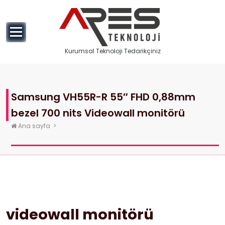
geç
Kurumsal Teknoloji Tedarikçiniz
Samsung VH55R-R 55″ FHD 0,88mm
bezel 700 nits Videowall monitörü
Ana sayfa
>
videowall monitörü