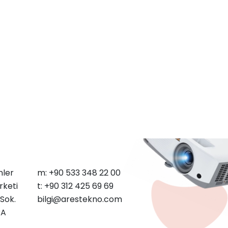
nler
m: +90 533 348 22 00
rketi
t: +90 312 425 69 69
Sok.
bilgi@arestekno.com
RA