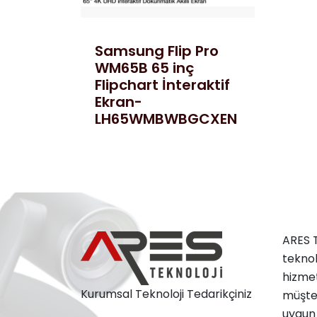
Samsung Flip Pro
WM65B 65 inç
Flipchart İnteraktif
Ekran-
LH65WMBWBGCXEN
ARES T
teknol
hizmet
Kurumsal Teknoloji Tedarikçiniz
müşter
uygun