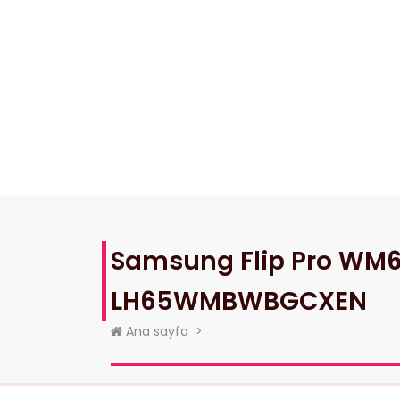
İçeriğe
geç
Ana Sayfa
Ürünlerimiz
Referan
Samsung Flip Pro WM65B
LH65WMBWBGCXEN
Ana sayfa
>