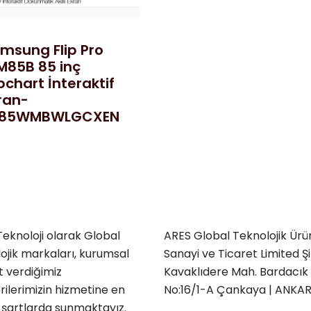
msung Flip Pro
85B 85 inç
ipchart İnteraktif
ran-
H85WMBWLGCXEN
eknoloji olarak Global
ARES Global Teknolojik Ürü
ojik markaları, kurumsal
Sanayi ve Ticaret Limited Şi
 verdiğimiz
Kavaklıdere Mah. Bardacık 
ilerimizin hizmetine en
No:16/1-A Çankaya | ANKA
 şartlarda sunmaktayız.