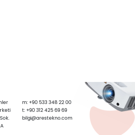
nler
m: +90 533 348 22 00
rketi
t: +90 312 425 69 69
Sok.
bilgi@arestekno.com
RA