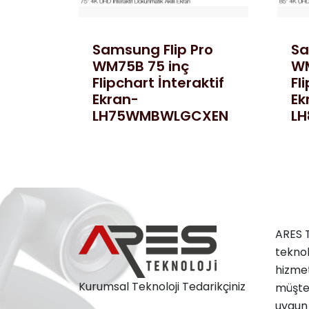
Samsung Flip Pro
Sa
WM75B 75 inç
WM
Flipchart İnteraktif
Fl
Ekran-
Ek
LH75WMBWLGCXEN
L
ARES T
teknol
hizmet
Kurumsal Teknoloji Tedarikçiniz
müşter
uygun