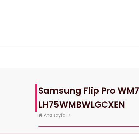
İçeriğe
geç
Ana Sayfa
Ürünlerimiz
Referan
Samsung Flip Pro WM75B
LH75WMBWLGCXEN
Ana sayfa
>