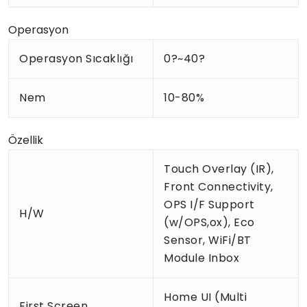
Operasyon
Operasyon Sıcaklığı
0?~40?
Nem
10-80%
Özellik
Touch Overlay (IR),
Front Connectivity,
OPS I/F Support
H/W
(w/OPS,ox), Eco
Sensor, WiFi/BT
Module Inbox
Home UI (Multi
First Screen