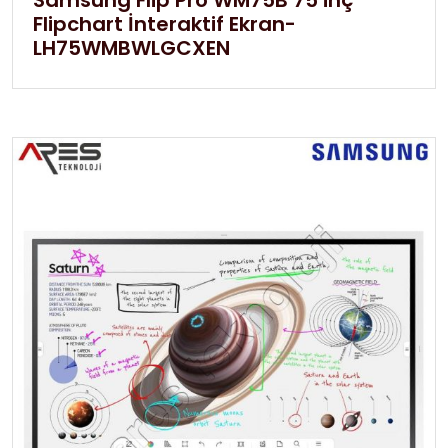
Samsung Flip Pro WM75B 75 inç
Flipchart İnteraktif Ekran-
LH75WMBWLGCXEN