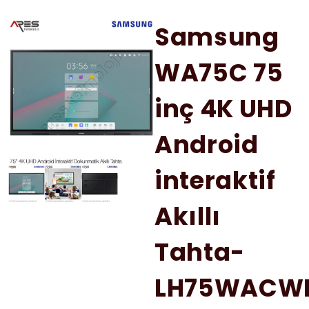
Samsung
WA75C 75
inç 4K UHD
Android
interaktif
Akıllı
Tahta-
LH75WACW