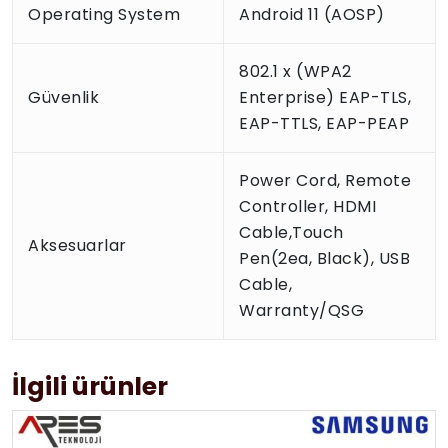
Operating System
Android 11 (AOSP)
802.1 x (WPA2
Güvenlik
Enterprise) EAP-TLS,
EAP-TTLS, EAP-PEAP
Power Cord, Remote
Controller, HDMI
Cable,Touch
Aksesuarlar
Pen(2ea, Black), USB
Cable,
Warranty/QSG
İlgili ürünler