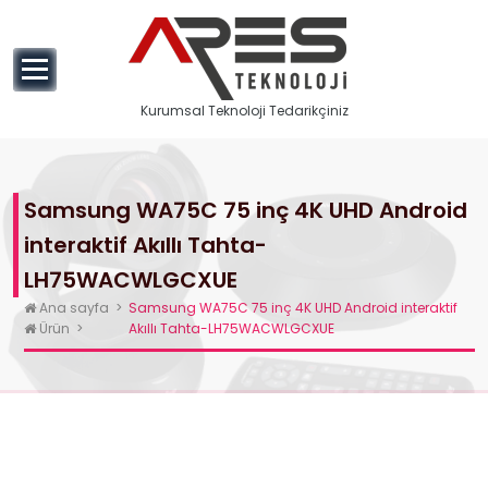
geç
Kurumsal Teknoloji Tedarikçiniz
Samsung WA75C 75 inç 4K UHD Android
interaktif Akıllı Tahta-
LH75WACWLGCXUE
Ana sayfa
>
Samsung WA75C 75 inç 4K UHD Android interaktif
Ürün
>
Akıllı Tahta-LH75WACWLGCXUE