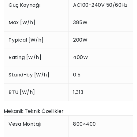
Güç Kaynağı
AC100-240V 50/60Hz
Max [W/h]
385W
Typical [W/h]
200W
Rating [W/h]
400W
Stand-by [W/h]
0.5
BTU [W/h]
1,313
Mekanik Teknik Özellikler
Vesa Montajı
800×400