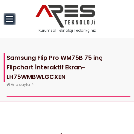
geç
Kurumsal Teknoloji Tedarikçiniz
Samsung Flip Pro WM75B 75 inç
Flipchart İnteraktif Ekran-
LH75WMBWLGCXEN
Ana sayfa
>