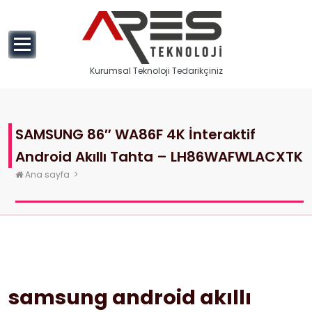
geç
Kurumsal Teknoloji Tedarikçiniz
SAMSUNG 86″ WA86F 4K İnteraktif
Android Akıllı Tahta – LH86WAFWLACXTK
Ana sayfa
>
samsung android akıllı